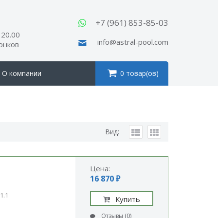
ы
+7 (961) 853-85-03
 20.00
info@astral-pool.com
вонков
О компании
0 товар(ов)
Вид:
Цена:
16 870 ₽
1.1
Купить
Отзывы (0)