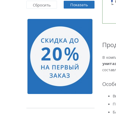
Показать
Сбросить
Прод
В комп
унита
составл
Особе
В
П
Б