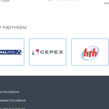
ши
 партнеры
ля бассейнов
вание бассейнов
льство бассейнов