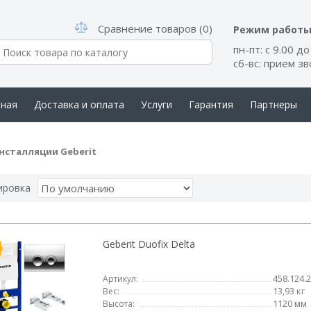
Сравнение товаров (0)
Режим работ
пн-пт: с 9.00 до
сб-вс: прием з
вная
Доставка и оплата
Услуги
Гарантия
Партнеры
такты
нсталляции Geberit
ировка
Geberit Duofix Delta
458.124.2
Артикул:
13,93 кг
Вес:
1120 мм
Высота: