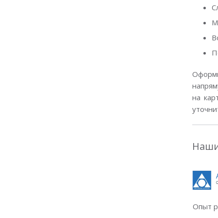
С
М
В
П
Оформи
напрям
на кар
уточни
Наши
Опыт р