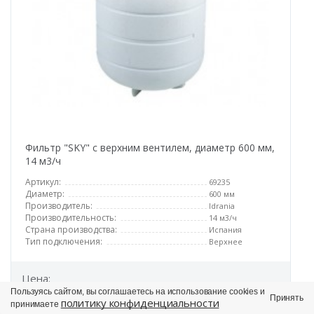
Фильтр "SKY" с верхним вентилем, диаметр 600 мм,
14 м3/ч
Артикул:
69235
Диаметр:
600 мм
Производитель:
Idrania
Производительность:
14 м3/ч
Страна производства:
Испания
Тип подключения:
Верхнее
Цена:
43 059 ₽
Пользуясь сайтом, вы соглашаетесь на использование cookies и
Принять
политику конфиденциальности
принимаете