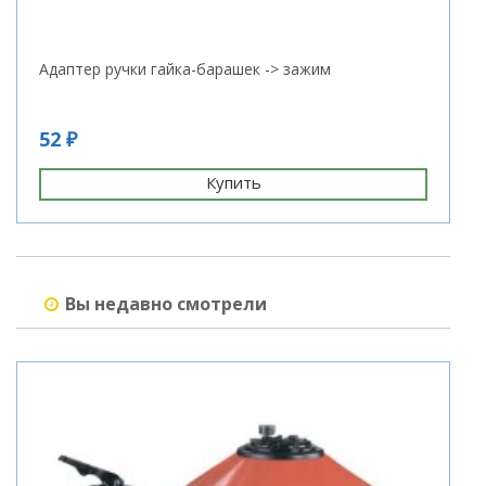
Адаптер ручки гайка-барашек -> зажим
Р
г
52 ₽
7
Купить
Вы недавно смотрели