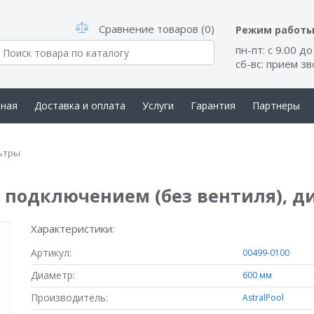
Сравнение товаров (0)
Режим работ
пн-пт: с 9.00 до
сб-вс: прием з
вная
Доставка и оплата
Услуги
Гарантия
Партнеры
такты
ьтры
 подключением (без вентиля), ди
Характеристики:
Артикул:
00499-0100
Диаметр:
600 мм
Производитель:
AstralPool