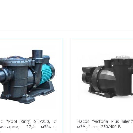
ос "Pool King" STP250, с
Насос "Victoria Plus Silent
фильтром, 27,4 м3/час,
м3/ч, 1 л.с., 230/400 В
В