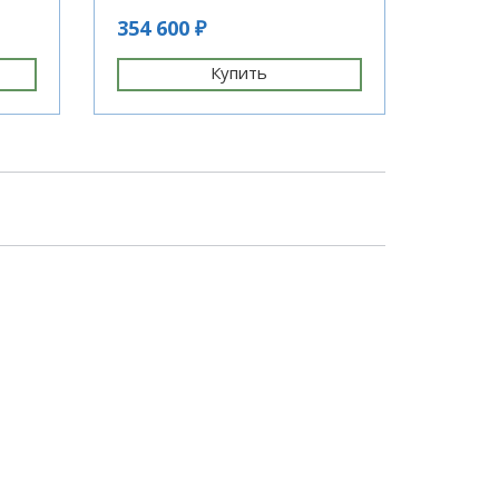
пленоч
354 600 ₽
69 ₽
Купить