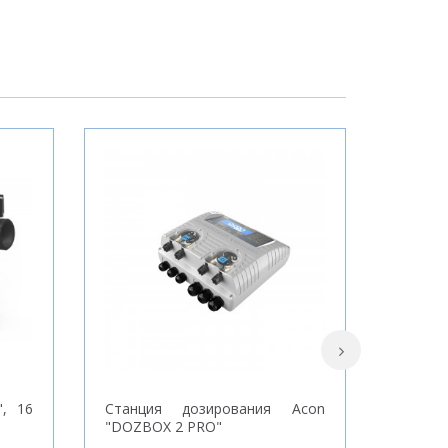
", 16
Станция дозирования Acon
Слив
"DOZBOX 2 PRO"
диамет
решет