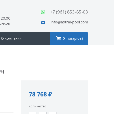
ы
+7 (961) 853-85-03
 20.00
info@astral-pool.com
вонков
О компании
0 товар(ов)
/ч
78 768 ₽
Количество