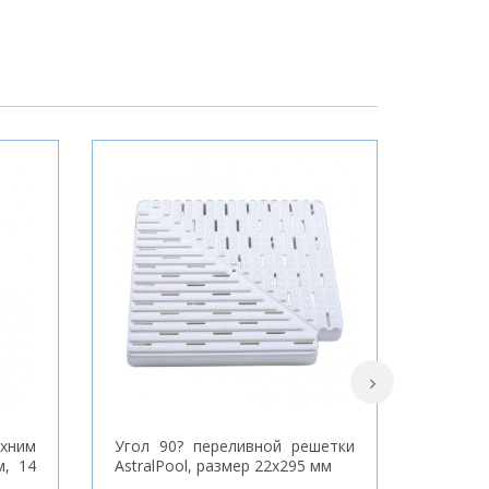
хним
Угол 90? переливной решетки
Поручн
м, 14
AstralPool, размер 22х295 мм
с фл
нержав