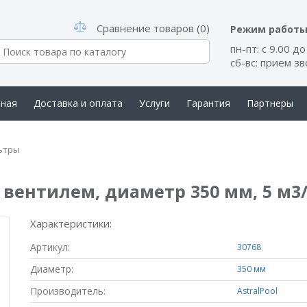
Сравнение товаров (0)
Режим работ
пн-пт: с 9.00 до
сб-вс: прием з
вная
Доставка и оплата
Услуги
Гарантия
Партнеры
такты
ьтры
 вентилем, диаметр 350 мм, 5 м3
Характеристики:
Артикул:
30768
Диаметр:
350 мм
Производитель:
AstralPool