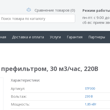
Сравнение товаров (0)
Режим работ
пн-пт: с 9.00 до
сб-вс: прием з
вная
Доставка и оплата
Услуги
Гарантия
Партнеры
такты
 с префильтром, 30 м3/час, 220В
Характеристики:
Артикул:
STP300
Вольтаж:
230 В
Мощность:
1,85 кВт