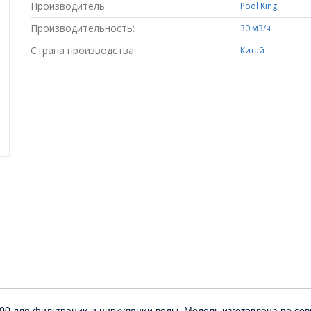
Производитель:
Pool King
Производительность:
30 м3/ч
Страна производства:
Китай
0 для фильтрации и циркуляции воды. Модель изготовлена по со