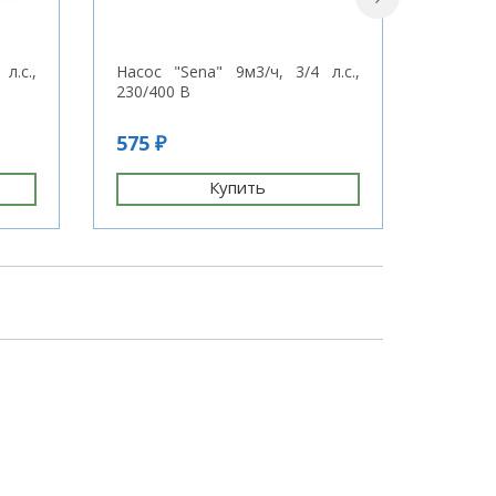
л.с.,
Насос "Sena" 9м3/ч, 3/4 л.с.,
Фильтр
230/400 В
вентил
мм
575 ₽
1 794
Купить