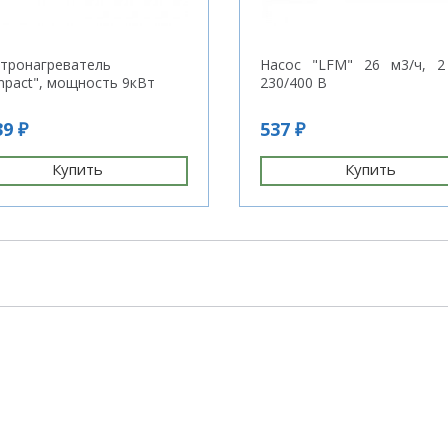
тронагреватель
Насос "LFM" 26 м3/ч, 2 
pact", мощность 9кВт
230/400 В
39 ₽
537 ₽
Купить
Купить