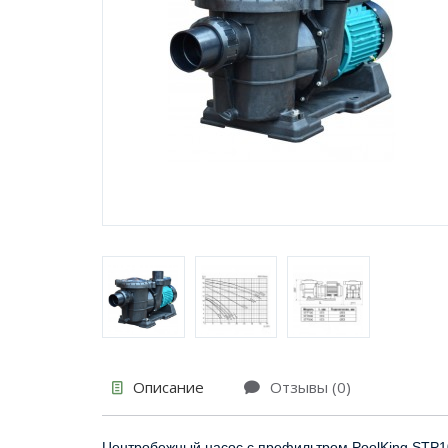
Описание
Отзывы (0)
Центробежный насос с префильтром PoolKing STP10