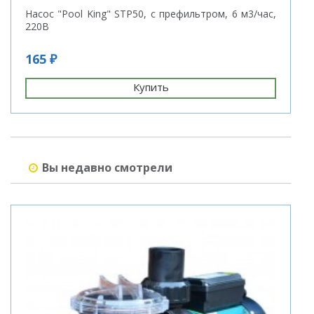
Насос "Pool King" STP50, с префильтром, 6 м3/час,
У
220В
165 ₽
8
Купить
Вы недавно смотрели