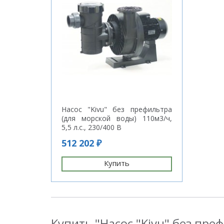
Насос "Kivu" без префильтра
(для морской воды) 110м3/ч,
5,5 л.с., 230/400 В
512 202 ₽
Купить
Купить "Насос "Kivu" без преф