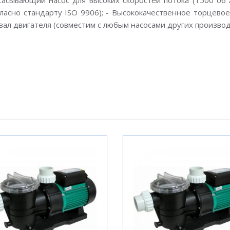
сывающий насос для высоких скоростей потока (1500 об / 
асно стандарту ISO 9906); - Высококачественное торцевое 
 вал двигателя (совместим с любым насосами других производ