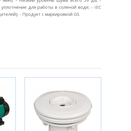
мин). - Низкий уровень шума: всего 59 дБ; -
уплотнение для работы в соленой воде; - IEC
ителей); - Продукт с маркировкой GS.