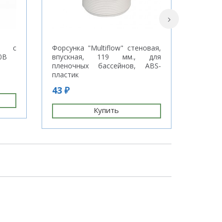
, с
Форсунка "Multiflow" стеновая,
Насос "
0В
впускная, 119 мм., для
В
пленочных бассейнов, ABS-
пластик
531 ₽
43 ₽
Купить