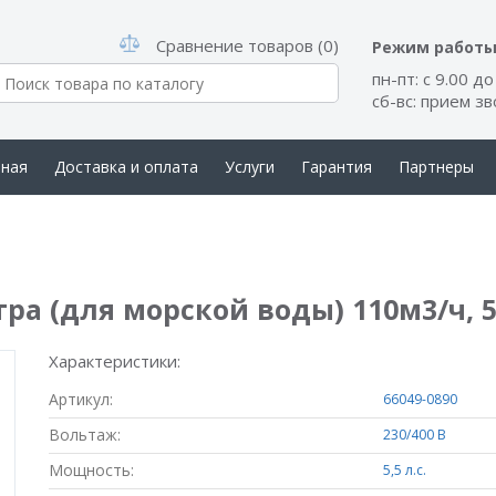
Сравнение товаров (0)
Режим работ
пн-пт: с 9.00 до
сб-вс: прием з
вная
Доставка и оплата
Услуги
Гарантия
Партнеры
такты
а (для морской воды) 110м3/ч, 5,5
Характеристики:
Артикул:
66049-0890
Вольтаж:
230/400 В
Мощность:
5,5 л.с.