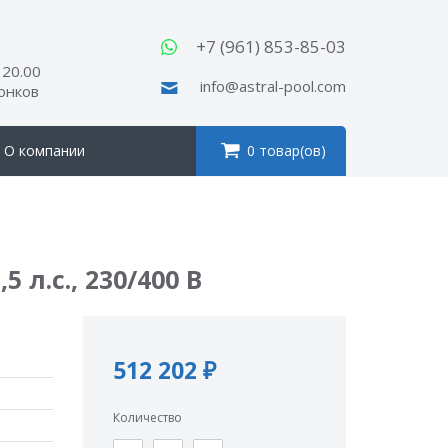
ы
+7 (961) 853-85-03
 20.00
info@astral-pool.com
вонков
О компании
0 товар(ов)
 л.с., 230/400 В
512 202 ₽
Количество