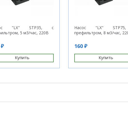
сос "LX" STP35, с
Насос "LX" STP75
ильтром, 5 м3/час, 220В
префильтром, 8 м3/час, 22
 ₽
160 ₽
Купить
Купить