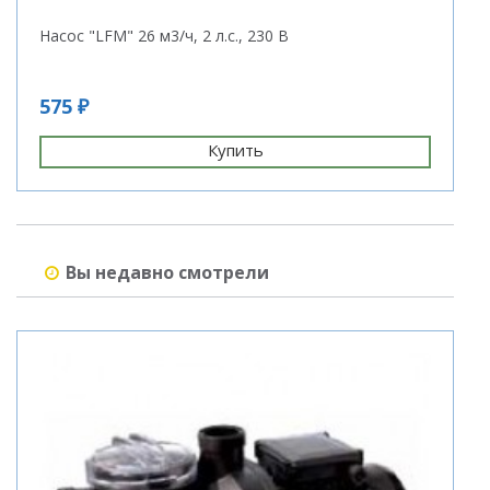
Насос "LFM" 26 м3/ч, 2 л.с., 230 В
Н
575 ₽
3
Купить
Вы недавно смотрели