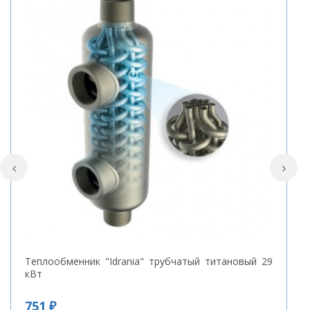
Теплообменник "Idrania" трубчатый титановый 29
К
кВт
п
м
751 ₽
3