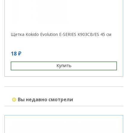
Щетка Kokido Evolution E-SERIES K903CB/ES 45 см
С
18 ₽
1
Купить
Вы недавно смотрели