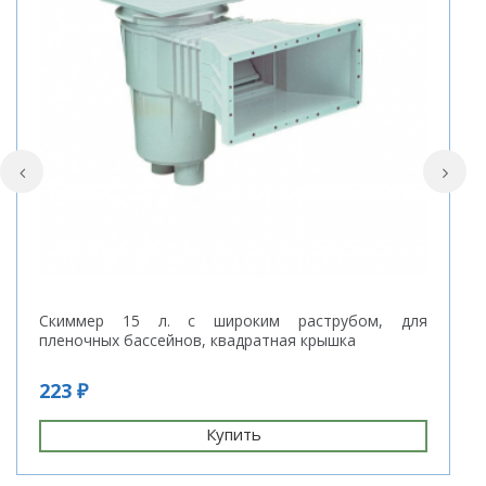
Скиммер 15 л. с широким раструбом, для
Н
пленочных бассейнов, квадратная крышка
223 ₽
2
Купить