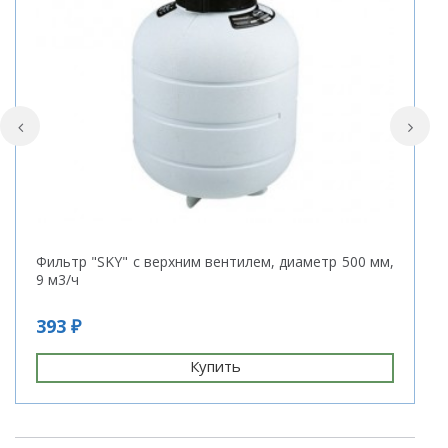
Фильтр "SKY" с верхним вентилем, диаметр 500 мм,
П
9 м3/ч
п
ш
393 ₽
6
Купить