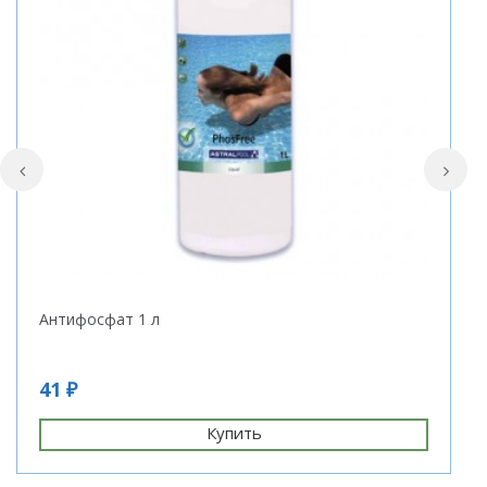
Антифосфат 1 л
Б
5
41 ₽
6
Купить