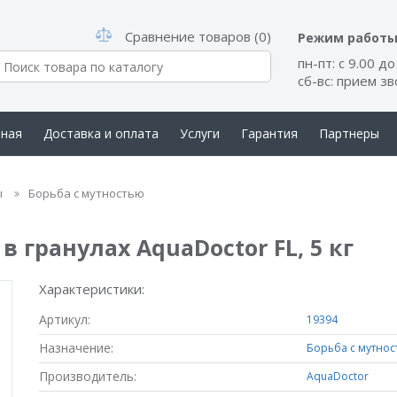
Сравнение товаров (0)
Режим работ
пн-пт: с 9.00 до
сб-вс: прием з
вная
Доставка и оплата
Услуги
Гарантия
Партнеры
такты
ы
Борьба с мутностью
 гранулах AquaDoctor FL, 5 кг
Характеристики:
Артикул:
19394
Назначение:
Борьба с мутнос
Производитель:
AquaDoctor