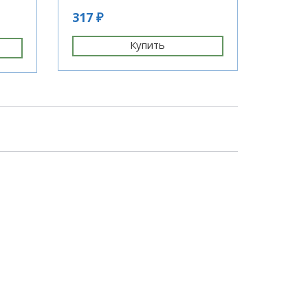
кг
317 ₽
52 ₽
Купить