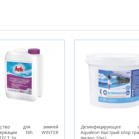
едство для зимней
Дезинфицирующее с
сервации hth WINTER
Aqualeon быстрый хлор гр
TECT 3л
(ведро 10кг)