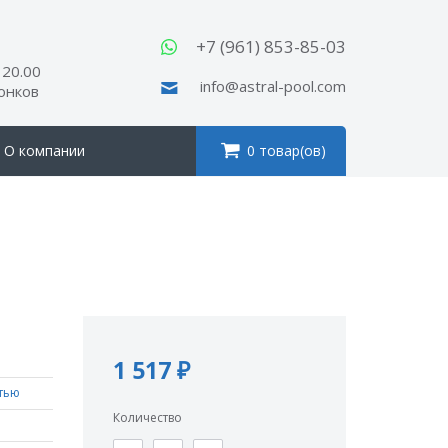
ы
+7 (961) 853-85-03
 20.00
info@astral-pool.com
вонков
О компании
0 товар(ов)
1 517 ₽
тью
Количество