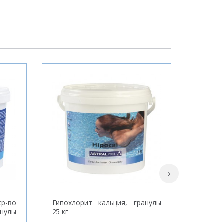
р-во
Гипохлорит кальция, гранулы
Дезинф
анулы
25 кг
осно
действ