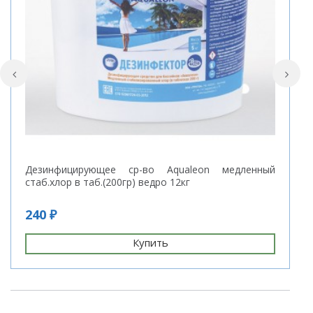
Дезинфицирующее ср-во Aqualeon медленный
Н
стаб.хлор в таб.(200гр) ведро 12кг
240 ₽
4
Купить