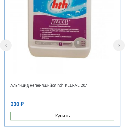
Альгицид непенящийся hth KLERAL 20л
Ж
230 ₽
1
Купить