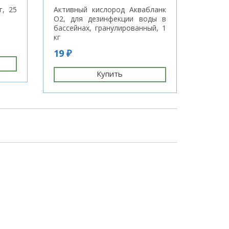
г, 25
Активный кислород Аквабланк
Лабора
О2, для дезинфекции воды в
бассейнах, гранулированный, 1
кг
3 744
19 ₽
Купить