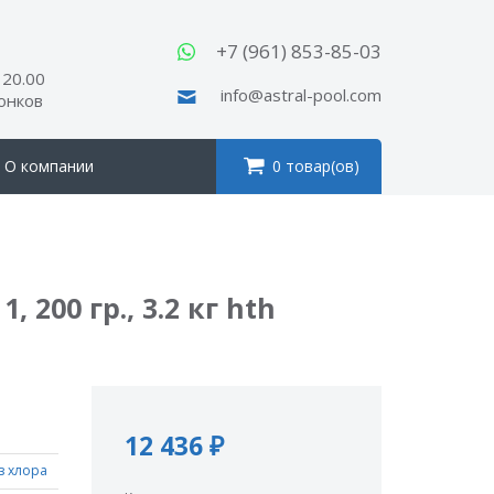
ы
+7 (961) 853-85-03
 20.00
info@astral-pool.com
вонков
О компании
0 товар(ов)
00 гр., 3.2 кг hth
12 436 ₽
з хлора