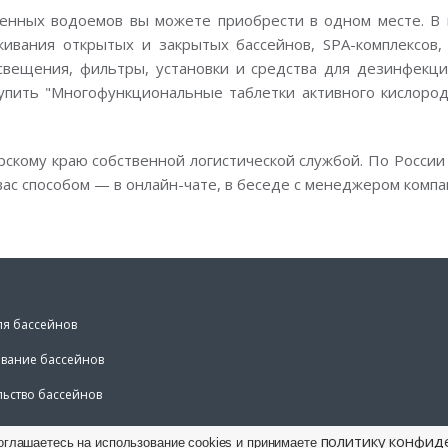
енных водоемов вы можете приобрести в одном месте. В 
вания открытых и закрытых бассейнов, SPA-комплексов, 
свещения, фильтры, установки и средства для дезинфекции
упить "Многофункциональные таблетки активного кислорода 
рскому краю собственной логистической службой. По России
ас способом — в онлайн-чате, в беседе с менеджером компа
ля бассейнов
вание бассейнов
льство бассейнов
политику конфид
оглашаетесь на использование cookies и принимаете