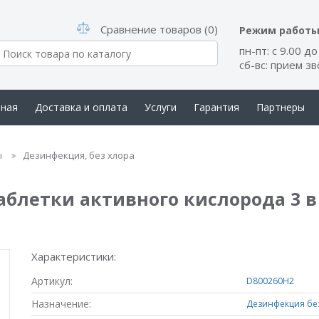
Сравнение товаров (0)
Режим работ
пн-пт: с 9.00 до
сб-вс: прием з
вная
Доставка и оплата
Услуги
Гарантия
Партнеры
такты
ы
Дезинфекция, без хлора
етки активного кислорода 3 в 1, 2
Характеристики:
Артикул:
D800260H2
Назначение:
Дезинфекция бе