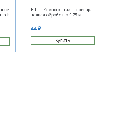
нный
Hth Комплексный препарат
Альгиц
г hth
полная обработка 0.75 кг
дейс
Aqualeo
44 ₽
6 ₽
Купить