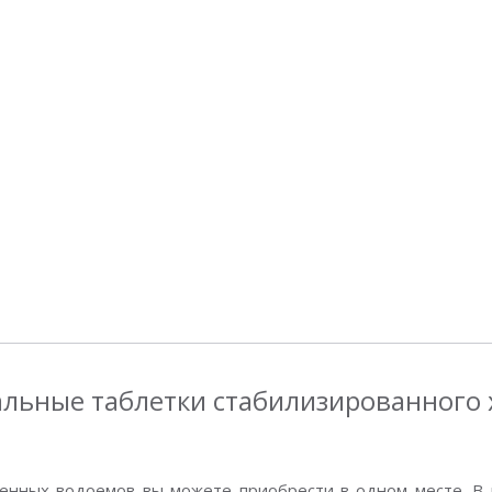
ьные таблетки стабилизированного хлор
енных водоемов вы можете приобрести в одном месте. В 