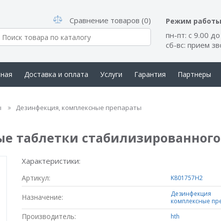
Сравнение товаров (0)
Режим работ
пн-пт: с 9.00 до
сб-вс: прием з
вная
Доставка и оплата
Услуги
Гарантия
Партнеры
такты
ы
Дезинфекция, комплексные препараты
таблетки стабилизированного хло
Характеристики:
Артикул:
K801757H2
Дезинфекция
Назначение:
комплексные пр
Производитель:
hth