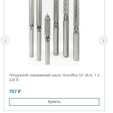
Погружной скважинный насос Grundfos SP 3A-6, 1 х
К
220 В
3
757 ₽
5
Купить