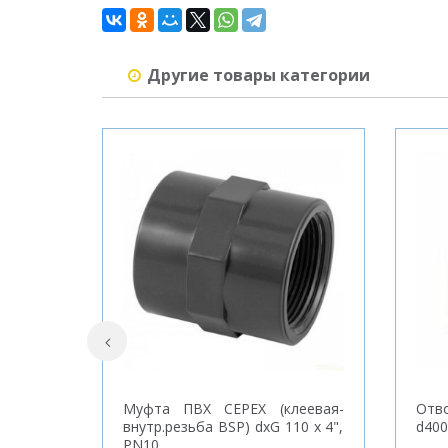
Другие товары категории
Муфта ПВХ CEPEX (клеевая-
Отво
внутр.резьба BSP) dxG 110 x 4",
d400
PN10