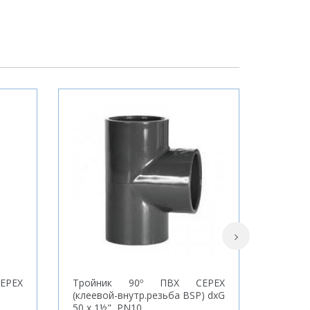
EPEX
Тройник 90º ПВХ CEPEX
Крес
(клеевой-внутр.резьба BSP) dxG
(клеева
50 x 1½", PN10