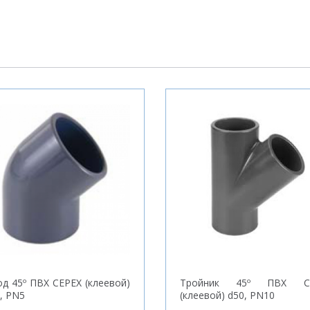
д 45º ПВХ CEPEX (клеевой)
Тройник 45º ПВХ C
, PN5
(клеевой) d50, PN10