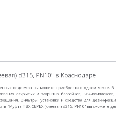
евая) d315, PN10" в Краснодаре
енных водоемов вы можете приобрести в одном месте. В 
вания открытых и закрытых бассейнов, SPA-комплексов, 
свещения, фильтры, установки и средства для дезинфекции
пить "Муфта ПВХ CEPEX (клеевая) d315, PN10" вы сможете де