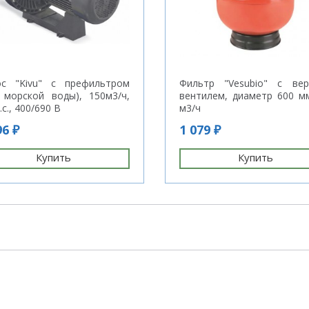
ос "Kivu" с префильтром
Фильтр "Vesubio" с вер
 морской воды), 150м3/ч,
вентилем, диаметр 600 м
.с., 400/690 В
м3/ч
96 ₽
1 079 ₽
Купить
Купить