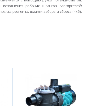
изменяется с помощью ручки потенциометра,
 исполнения рабочих шлангов: Santoprene®
впрыска реагента, шланги забора и сброса (4x6),