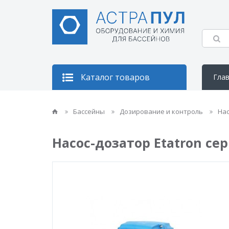
Каталог товаров
Гла
Кон
Бассейны
Дозирование и контроль
На
Насос-дозатор Etatron сер