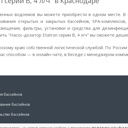
n серии B, 4 л/ч" в Краснодаре
енных водоемов вы можете приобрести в одном месте. В 
вания открытых и закрытых бассейнов, SPA-комплексов, 
свещения, фильтры, установки и средства для дезинфекции
ить "Насос-дозатор Etatron серии B, 4 л/ч" вы сможете деше
рскому краю собственной логистической службой. По России
ас способом — в онлайн-чате, в беседе с менеджером компа
ля бассейнов
вание бассейнов
льство бассейнов
политику конфид