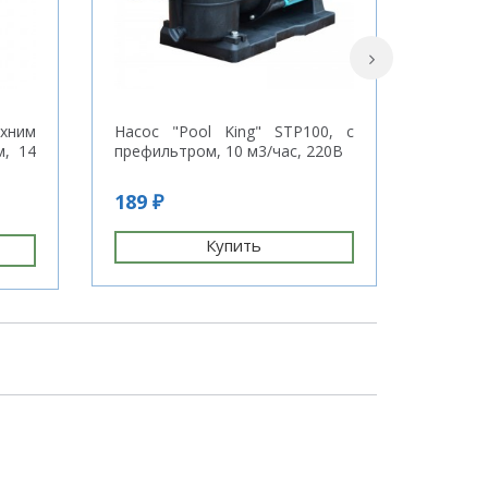
хним
Насос "Pool King" STP100, с
Фильтр
м, 14
префильтром, 10 м3/час, 220В
вентил
м3/ч
189 ₽
1 567
Купить