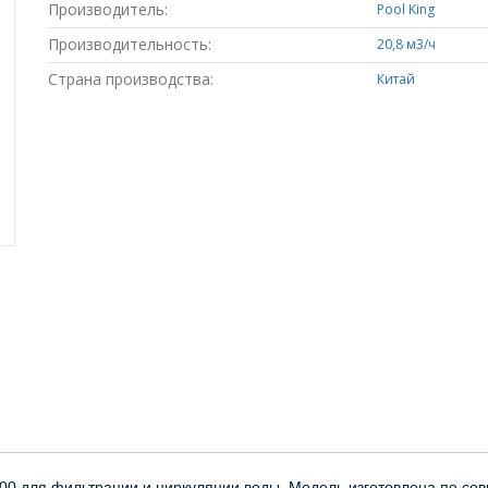
Производитель:
Pool King
Производительность:
20,8 м3/ч
Страна производства:
Китай
0 для фильтрации и циркуляции воды. Модель изготовлена по со