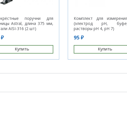
екрёстные поручни для
Комплект для измерени
ницы Astral, длина 375 мм,
(электрод pH, буфе
тали AISI-316 (2 шт)
растворы pH 4, pH 7)
 ₽
95 ₽
Купить
Купить