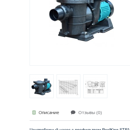
Описание
Отзывы (0)
Центробежный насос с префильтром PoolKing STP10