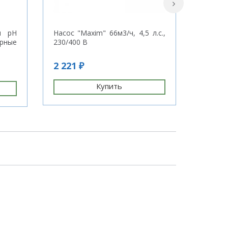
я pH
Насос "Maxim" 66м3/ч, 4,5 л.с.,
Закла
рные
230/400 В
нару
внутре
ABS-пл
2 221 ₽
13 ₽
Купить