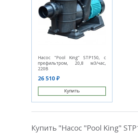
Насос "Pool King" STP150, с
префильтром, 20,8 м3/час,
220В
26 510 ₽
Купить
Купить "Насос "Pool King" ST