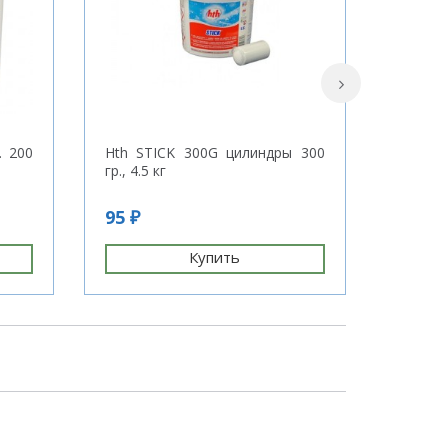
. 200
Hth STICK 300G цилиндры 300
Гипохл
гр., 4.5 кг
кг (20 л
95 ₽
70 ₽
Купить