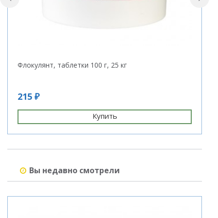
Флокулянт, таблетки 100 г, 25 кг
Д
с
215 ₽
9
Купить
Вы недавно смотрели