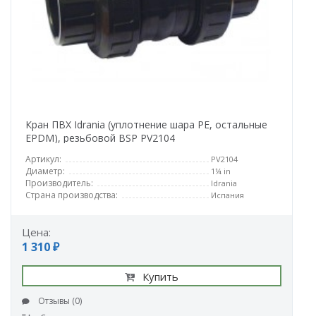
Кран ПВХ Idrania (уплотнение шара PE, остальные
EPDM), резьбовой BSP PV2104
Артикул:
PV2104
Диаметр:
1¼ in
Производитель:
Idrania
Страна производства:
Испания
Цена:
1 310 ₽
Купить
Отзывы (0)