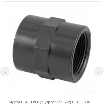
Муфта ПВХ CEPEX (внутр.резьба BSP) G ½", PN10
М