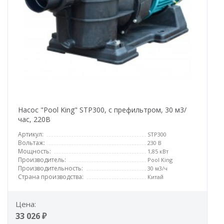
Насос "Pool King" STP300, с префильтром, 30 м3/
час, 220В
Артикул:
STP300
Вольтаж:
230 В
Мощность:
1,85 кВт
Производитель:
Pool King
Производительность:
30 м3/ч
Страна производства:
Китай
Цена:
33 026 ₽