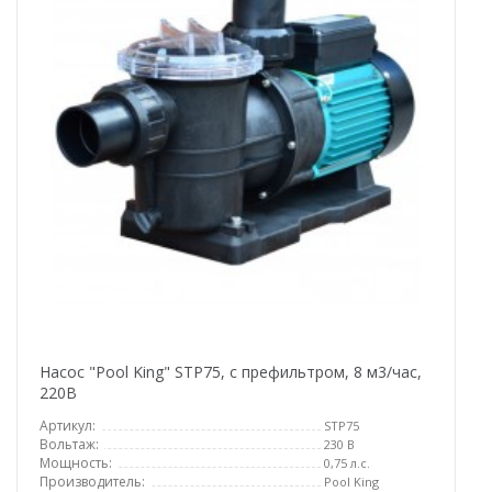
Насос "Pool King" STP75, с префильтром, 8 м3/час,
220В
Артикул:
STP75
Вольтаж:
230 В
Мощность:
0,75 л.с.
Производитель:
Pool King