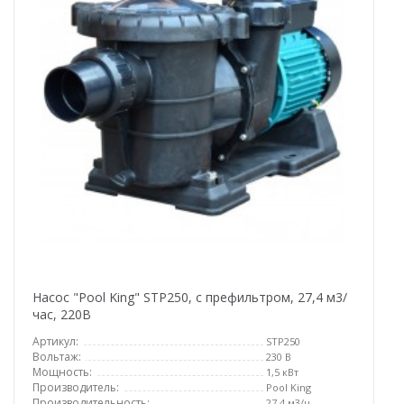
Насос "Pool King" STP250, с префильтром, 27,4 м3/
час, 220В
Артикул:
STP250
Вольтаж:
230 В
Мощность:
1,5 кВт
Производитель:
Pool King
Производительность:
27,4 м3/ч