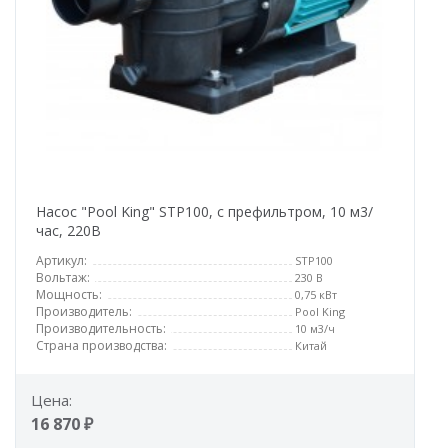
Насос "Pool King" STP100, с префильтром, 10 м3/
час, 220В
Артикул:
STP100
Вольтаж:
230 В
Мощность:
0,75 кВт
Производитель:
Pool King
Производительность:
10 м3/ч
Страна производства:
Китай
Цена:
16 870 ₽